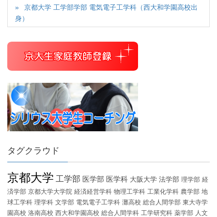
京都大学 工学部学部 電気電子工学科（西大和学園高校出
身）
タグクラウド
京都大学
工学部
医学部
医学科
大阪大学
法学部
理学部
経
済学部
京都大学大学院
経済経営学科
物理工学科
工業化学科
農学部
地
球工学科
理学科
文学部
電気電子工学科
灘高校
総合人間学部
東大寺学
園高校
洛南高校
西大和学園高校
総合人間学科
工学研究科
薬学部
人文