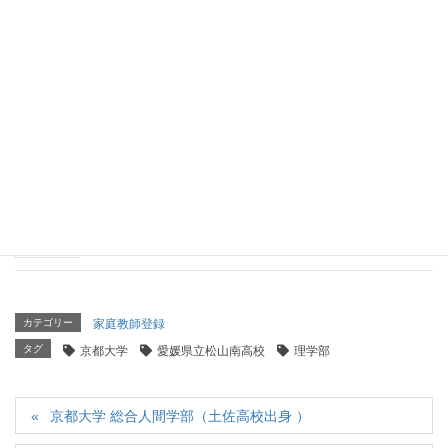
京都大学 理学部 理学科（静岡県立浜松西高等学校出
身）
2026年4月15日
京都大学 工学部 電気電子工学科（東海高校出身）
2026年4月14日
京都大学 法学部（学芸大学附属高等学校出身）
2026年4月8日
カテゴリー
家庭教師登録
タグ
京都大学
愛媛県立松山南高校
理学部
京都大学 総合人間学部（土佐高校出身 ）