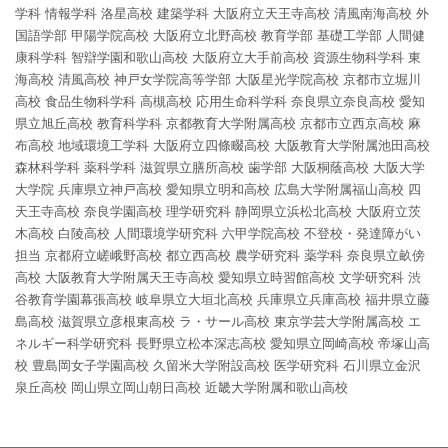
学科
情報学科
洛星高校
建築学科
大阪府立天王寺高校
清風南海高校
外
国語学部
甲陽学院高校
大阪府立北野高校
教育学部
基礎工学部
人間健
康科学科
智辯学園和歌山高校
大阪府立大手前高校
資源生物科学科
東
海高校
清風高校
神戸女学院高等学部
大阪星光学院高校
京都市立堀川
高校
食品生物科学科
高槻高校
応用生命科学科
奈良県立奈良高校
愛知
県立旭丘高校
教育科学科
京都教育大学附属高校
京都市立西京高校
麻
布高校
地域環境工学科
大阪府立四條畷高校
大阪教育大学附属池田高校
森林科学科
薬科学科
滋賀県立膳所高校
歯学部
大阪桐蔭高校
大阪大学
大学院
兵庫県立神戸高校
愛知県立明和高校
広島大学附属福山高校
四
天王寺高校
奈良学園高校
理学研究科
静岡県立浜松北高校
大阪府立茨
木高校
白陵高校
人間環境学研究科
六甲学院高校
不登校・発達障がい
担当
京都府立嵯峨野高校
都立西高校
農学研究科
薬学科
奈良県立畝傍
高校
大阪教育大学附属天王寺高校
愛知県立時習館高校
文学研究科
渋
谷教育学園幕張高校
岐阜県立大垣北高校
兵庫県立兵庫高校
福井県立藤
島高校
滋賀県立彦根東高校
ラ・サール高校
東京学芸大学附属高校
エ
ネルギー科学研究科
長野県立松本深志高校
愛知県立岡崎高校
帝塚山高
校
豊島岡女子学園高校
久留米大学附設高校
医学研究科
石川県立金沢
泉丘高校
岡山県立岡山朝日高校
近畿大学附属和歌山高校