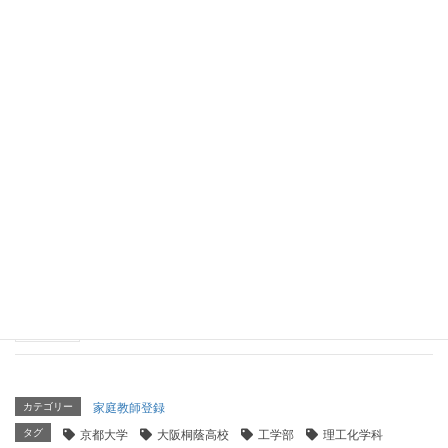
京都大学 理学部 理学科（静岡県立浜松西高等学校出
身）
2026年4月15日
京都大学 工学部 電気電子工学科（東海高校出身）
2026年4月14日
京都大学 法学部（学芸大学附属高等学校出身）
2026年4月8日
京都大学 医学部 医学科（洛南高校出身）
2026年2月25日
カテゴリー
家庭教師登録
タグ
京都大学
大阪桐蔭高校
工学部
理工化学科