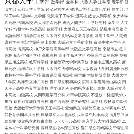
京都大学
工学部
医学部
医学科
大阪大学
法学部
理学部
経
済学部
京都大学大学院
経済経営学科
物理工学科
工業化学科
農学部
地
球工学科
理学科
文学部
電気電子工学科
灘高校
総合人間学部
東大寺学
園高校
洛南高校
西大和学園高校
総合人間学科
工学研究科
薬学部
人文
学科
情報学科
洛星高校
建築学科
大阪府立天王寺高校
清風南海高校
外
国語学部
甲陽学院高校
大阪府立北野高校
教育学部
基礎工学部
人間健
康科学科
智辯学園和歌山高校
大阪府立大手前高校
資源生物科学科
東
海高校
清風高校
神戸女学院高等学部
大阪星光学院高校
京都市立堀川
高校
食品生物科学科
高槻高校
応用生命科学科
奈良県立奈良高校
愛知
県立旭丘高校
教育科学科
京都教育大学附属高校
京都市立西京高校
麻
布高校
地域環境工学科
大阪府立四條畷高校
大阪教育大学附属池田高校
森林科学科
薬科学科
滋賀県立膳所高校
歯学部
大阪桐蔭高校
大阪大学
大学院
兵庫県立神戸高校
愛知県立明和高校
広島大学附属福山高校
四
天王寺高校
奈良学園高校
理学研究科
静岡県立浜松北高校
大阪府立茨
木高校
白陵高校
人間環境学研究科
六甲学院高校
不登校・発達障がい
担当
京都府立嵯峨野高校
都立西高校
農学研究科
薬学科
奈良県立畝傍
高校
大阪教育大学附属天王寺高校
愛知県立時習館高校
文学研究科
渋
谷教育学園幕張高校
岐阜県立大垣北高校
兵庫県立兵庫高校
福井県立藤
島高校
滋賀県立彦根東高校
ラ・サール高校
東京学芸大学附属高校
エ
ネルギー科学研究科
長野県立松本深志高校
愛知県立岡崎高校
帝塚山高