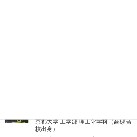
2025年12月27日
家庭教師登録
京都大学 医学部 医学科（白陵高校出
身）
対話を重視し、生徒さまの躓いたポイントを丁寧
に洗い出して苦手を得意にできるよう、きめ細や
かな指導を行います。一緒に成長していきましょ
う。
2025年12月7日
家庭教師登録
京都大学 工学部 理工化学科（高槻高
校出身）