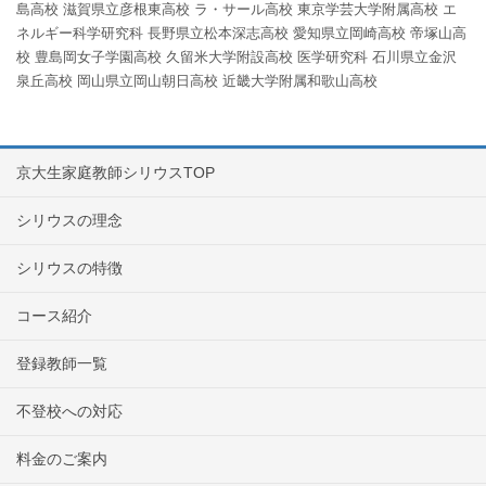
島高校
滋賀県立彦根東高校
ラ・サール高校
東京学芸大学附属高校
エ
ネルギー科学研究科
長野県立松本深志高校
愛知県立岡崎高校
帝塚山高
校
豊島岡女子学園高校
久留米大学附設高校
医学研究科
石川県立金沢
泉丘高校
岡山県立岡山朝日高校
近畿大学附属和歌山高校
京大生家庭教師シリウスTOP
シリウスの理念
シリウスの特徴
コース紹介
登録教師一覧
不登校への対応
料金のご案内