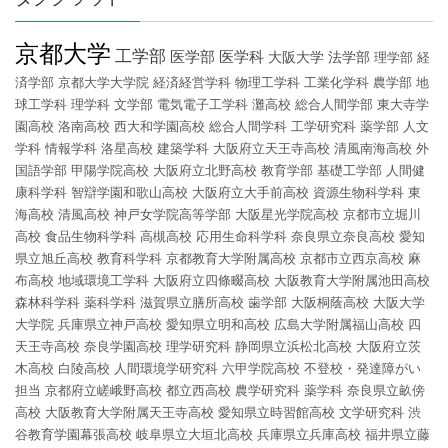
京都大学
工学部
医学部
医学科
大阪大学
法学部
理学部
経
済学部
京都大学大学院
経済経営学科
物理工学科
工業化学科
農学部
地
球工学科
理学科
文学部
電気電子工学科
灘高校
総合人間学部
東大寺学
園高校
洛南高校
西大和学園高校
総合人間学科
工学研究科
薬学部
人文
学科
情報学科
洛星高校
建築学科
大阪府立天王寺高校
清風南海高校
外
国語学部
甲陽学院高校
大阪府立北野高校
教育学部
基礎工学部
人間健
康科学科
智辯学園和歌山高校
大阪府立大手前高校
資源生物科学科
東
海高校
清風高校
神戸女学院高等学部
大阪星光学院高校
京都市立堀川
高校
食品生物科学科
高槻高校
応用生命科学科
奈良県立奈良高校
愛知
県立旭丘高校
教育科学科
京都教育大学附属高校
京都市立西京高校
麻
布高校
地域環境工学科
大阪府立四條畷高校
大阪教育大学附属池田高校
森林科学科
薬科学科
滋賀県立膳所高校
歯学部
大阪桐蔭高校
大阪大学
大学院
兵庫県立神戸高校
愛知県立明和高校
広島大学附属福山高校
四
天王寺高校
奈良学園高校
理学研究科
静岡県立浜松北高校
大阪府立茨
木高校
白陵高校
人間環境学研究科
六甲学院高校
不登校・発達障がい
担当
京都府立嵯峨野高校
都立西高校
農学研究科
薬学科
奈良県立畝傍
高校
大阪教育大学附属天王寺高校
愛知県立時習館高校
文学研究科
渋
谷教育学園幕張高校
岐阜県立大垣北高校
兵庫県立兵庫高校
福井県立藤