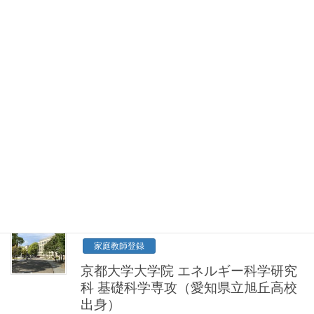
2026年5月10日
家庭教師登録
京都大学 工学部 理工化学科（大阪桐
蔭高等学校出身）
はじめまして！ 私は約2年間、塾講師として多く
の生徒さんの指導にあたってきました。 その中で
常に大切にしていたのは、「生徒の目線に立
ち、”わからない”の根本原因はどこにあるのか」を
一緒に探すことです。 一方的に知識を教え […]
2026年4月27日
家庭教師登録
京都大学大学院 エネルギー科学研究
科 基礎科学専攻（愛知県立旭丘高校
出身）