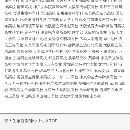
康科学科
智辯学園和歌山高校
大阪府立大手前高校
資源生物科学科
東
海高校
清風高校
神戸女学院高等学部
大阪星光学院高校
京都市立堀川
高校
食品生物科学科
高槻高校
応用生命科学科
奈良県立奈良高校
愛知
県立旭丘高校
教育科学科
京都教育大学附属高校
京都市立西京高校
麻
布高校
地域環境工学科
大阪府立四條畷高校
大阪教育大学附属池田高校
森林科学科
薬科学科
滋賀県立膳所高校
歯学部
大阪桐蔭高校
大阪大学
大学院
兵庫県立神戸高校
愛知県立明和高校
広島大学附属福山高校
四
天王寺高校
奈良学園高校
理学研究科
静岡県立浜松北高校
大阪府立茨
木高校
白陵高校
人間環境学研究科
六甲学院高校
不登校・発達障がい
担当
京都府立嵯峨野高校
都立西高校
農学研究科
薬学科
奈良県立畝傍
高校
大阪教育大学附属天王寺高校
愛知県立時習館高校
文学研究科
渋
谷教育学園幕張高校
岐阜県立大垣北高校
兵庫県立兵庫高校
福井県立藤
島高校
滋賀県立彦根東高校
ラ・サール高校
東京学芸大学附属高校
エ
ネルギー科学研究科
長野県立松本深志高校
愛知県立岡崎高校
帝塚山高
校
豊島岡女子学園高校
久留米大学附設高校
医学研究科
石川県立金沢
泉丘高校
岡山県立岡山朝日高校
近畿大学附属和歌山高校
京大生家庭教師シリウスTOP