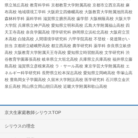
県立旭丘高校
教育科学科
京都教育大学附属高校
京都市立西京高校
麻
布高校
地域環境工学科
大阪府立四條畷高校
大阪教育大学附属池田高校
森林科学科
薬科学科
滋賀県立膳所高校
歯学部
大阪桐蔭高校
大阪大学
大学院
兵庫県立神戸高校
愛知県立明和高校
広島大学附属福山高校
四
天王寺高校
奈良学園高校
理学研究科
静岡県立浜松北高校
大阪府立茨
木高校
白陵高校
人間環境学研究科
六甲学院高校
不登校・発達障がい
担当
京都府立嵯峨野高校
都立西高校
農学研究科
薬学科
奈良県立畝傍
高校
大阪教育大学附属天王寺高校
愛知県立時習館高校
文学研究科
渋
谷教育学園幕張高校
岐阜県立大垣北高校
兵庫県立兵庫高校
福井県立藤
島高校
滋賀県立彦根東高校
ラ・サール高校
東京学芸大学附属高校
エ
ネルギー科学研究科
長野県立松本深志高校
愛知県立岡崎高校
帝塚山高
校
豊島岡女子学園高校
久留米大学附設高校
医学研究科
石川県立金沢
泉丘高校
岡山県立岡山朝日高校
近畿大学附属和歌山高校
京大生家庭教師シリウスTOP
シリウスの理念