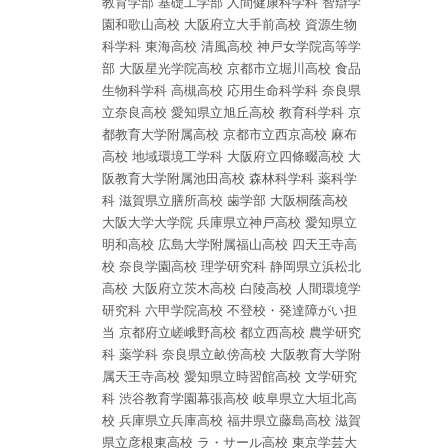
教育学部
基礎工学部
人間健康科学科
智辯学
園和歌山高校
大阪府立大手前高校
資源生物
科学科
東海高校
清風高校
神戸女学院高等学
部
大阪星光学院高校
京都市立堀川高校
食品
生物科学科
高槻高校
応用生命科学科
奈良県
立奈良高校
愛知県立旭丘高校
教育科学科
京
都教育大学附属高校
京都市立西京高校
麻布
高校
地域環境工学科
大阪府立四條畷高校
大
阪教育大学附属池田高校
森林科学科
薬科学
科
滋賀県立膳所高校
歯学部
大阪桐蔭高校
大阪大学大学院
兵庫県立神戸高校
愛知県立
明和高校
広島大学附属福山高校
四天王寺高
校
奈良学園高校
理学研究科
静岡県立浜松北
高校
大阪府立茨木高校
白陵高校
人間環境学
研究科
六甲学院高校
不登校・発達障がい担
当
京都府立嵯峨野高校
都立西高校
農学研究
科
薬学科
奈良県立畝傍高校
大阪教育大学附
属天王寺高校
愛知県立時習館高校
文学研究
科
渋谷教育学園幕張高校
岐阜県立大垣北高
校
兵庫県立兵庫高校
福井県立藤島高校
滋賀
県立彦根東高校
ラ・サール高校
東京学芸大