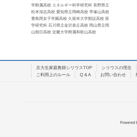
学附属高校
エネルギー科学研究科
長野県立
松本深志高校
愛知県立岡崎高校
帝塚山高校
豊島岡女子学園高校
久留米大学附設高校
医
学研究科
石川県立金沢泉丘高校
岡山県立岡
山朝日高校
近畿大学附属和歌山高校
京大生家庭教師シリウスTOP
シリウスの理念
ご利用上のルール
Q & A
お問い合わせ
Powered 