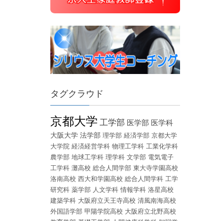
タグクラウド
京都大学
工学部
医学部
医学科
大阪大学
法学部
理学部
経済学部
京都大学
大学院
経済経営学科
物理工学科
工業化学科
農学部
地球工学科
理学科
文学部
電気電子
工学科
灘高校
総合人間学部
東大寺学園高校
洛南高校
西大和学園高校
総合人間学科
工学
研究科
薬学部
人文学科
情報学科
洛星高校
建築学科
大阪府立天王寺高校
清風南海高校
外国語学部
甲陽学院高校
大阪府立北野高校