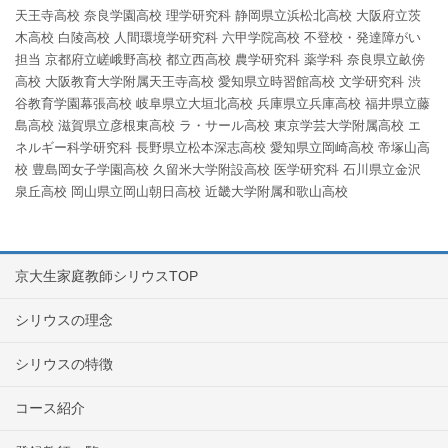
天王寺高校
奈良学園高校
理学研究科
静岡県立浜松北高校
大阪府立茨
木高校
白陵高校
人間環境学研究科
六甲学院高校
不登校・発達障がい
担当
京都府立嵯峨野高校
都立西高校
農学研究科
薬学科
奈良県立畝傍
高校
大阪教育大学附属天王寺高校
愛知県立時習館高校
文学研究科
渋
谷教育学園幕張高校
岐阜県立大垣北高校
兵庫県立兵庫高校
福井県立藤
島高校
滋賀県立彦根東高校
ラ・サール高校
東京学芸大学附属高校
エ
ネルギー科学研究科
長野県立松本深志高校
愛知県立岡崎高校
帝塚山高
校
豊島岡女子学園高校
久留米大学附設高校
医学研究科
石川県立金沢
泉丘高校
岡山県立岡山朝日高校
近畿大学附属和歌山高校
京大生家庭教師シリウスTOP
シリウスの理念
シリウスの特徴
コース紹介