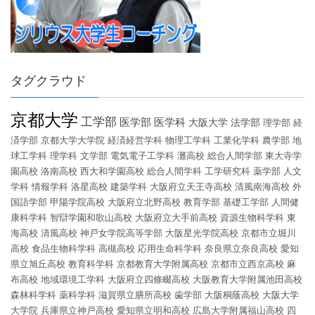
タグクラウド
京都大学
工学部
医学部
医学科
大阪大学
法学部
理学部
経
済学部
京都大学大学院
経済経営学科
物理工学科
工業化学科
農学部
地
球工学科
理学科
文学部
電気電子工学科
灘高校
総合人間学部
東大寺学
園高校
洛南高校
西大和学園高校
総合人間学科
工学研究科
薬学部
人文
学科
情報学科
洛星高校
建築学科
大阪府立天王寺高校
清風南海高校
外
国語学部
甲陽学院高校
大阪府立北野高校
教育学部
基礎工学部
人間健
康科学科
智辯学園和歌山高校
大阪府立大手前高校
資源生物科学科
東
海高校
清風高校
神戸女学院高等学部
大阪星光学院高校
京都市立堀川
高校
食品生物科学科
高槻高校
応用生命科学科
奈良県立奈良高校
愛知
県立旭丘高校
教育科学科
京都教育大学附属高校
京都市立西京高校
麻
布高校
地域環境工学科
大阪府立四條畷高校
大阪教育大学附属池田高校
森林科学科
薬科学科
滋賀県立膳所高校
歯学部
大阪桐蔭高校
大阪大学
大学院
兵庫県立神戸高校
愛知県立明和高校
広島大学附属福山高校
四