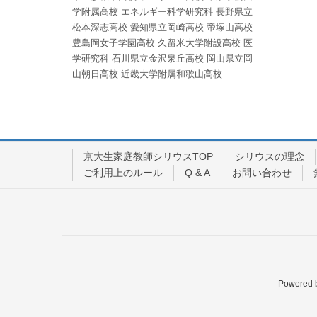
学附属高校
エネルギー科学研究科
長野県立
松本深志高校
愛知県立岡崎高校
帝塚山高校
豊島岡女子学園高校
久留米大学附設高校
医
学研究科
石川県立金沢泉丘高校
岡山県立岡
山朝日高校
近畿大学附属和歌山高校
京大生家庭教師シリウスTOP
シリウスの理念
ご利用上のルール
Q & A
お問い合わせ
Powered 