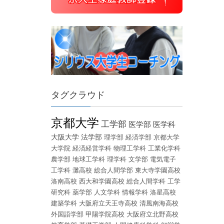
タグクラウド
京都大学
工学部
医学部
医学科
大阪大学
法学部
理学部
経済学部
京都大学
大学院
経済経営学科
物理工学科
工業化学科
農学部
地球工学科
理学科
文学部
電気電子
工学科
灘高校
総合人間学部
東大寺学園高校
洛南高校
西大和学園高校
総合人間学科
工学
研究科
薬学部
人文学科
情報学科
洛星高校
建築学科
大阪府立天王寺高校
清風南海高校
外国語学部
甲陽学院高校
大阪府立北野高校