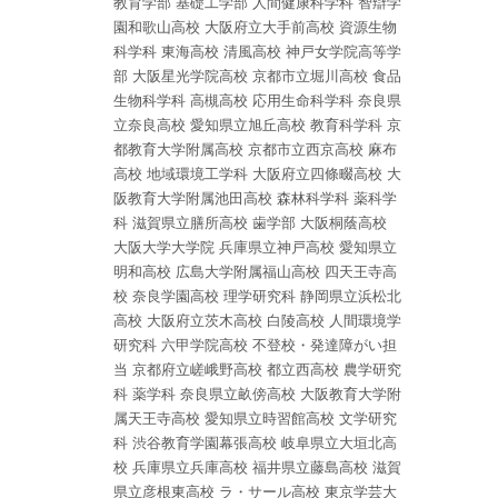
教育学部
基礎工学部
人間健康科学科
智辯学
園和歌山高校
大阪府立大手前高校
資源生物
科学科
東海高校
清風高校
神戸女学院高等学
部
大阪星光学院高校
京都市立堀川高校
食品
生物科学科
高槻高校
応用生命科学科
奈良県
立奈良高校
愛知県立旭丘高校
教育科学科
京
都教育大学附属高校
京都市立西京高校
麻布
高校
地域環境工学科
大阪府立四條畷高校
大
阪教育大学附属池田高校
森林科学科
薬科学
科
滋賀県立膳所高校
歯学部
大阪桐蔭高校
大阪大学大学院
兵庫県立神戸高校
愛知県立
明和高校
広島大学附属福山高校
四天王寺高
校
奈良学園高校
理学研究科
静岡県立浜松北
高校
大阪府立茨木高校
白陵高校
人間環境学
研究科
六甲学院高校
不登校・発達障がい担
当
京都府立嵯峨野高校
都立西高校
農学研究
科
薬学科
奈良県立畝傍高校
大阪教育大学附
属天王寺高校
愛知県立時習館高校
文学研究
科
渋谷教育学園幕張高校
岐阜県立大垣北高
校
兵庫県立兵庫高校
福井県立藤島高校
滋賀
県立彦根東高校
ラ・サール高校
東京学芸大