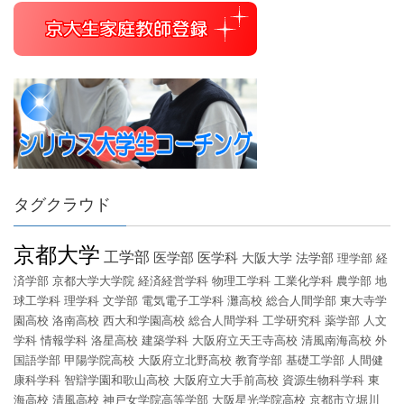
タグクラウド
京都大学
工学部
医学部
医学科
大阪大学
法学部
理学部
経
済学部
京都大学大学院
経済経営学科
物理工学科
工業化学科
農学部
地
球工学科
理学科
文学部
電気電子工学科
灘高校
総合人間学部
東大寺学
園高校
洛南高校
西大和学園高校
総合人間学科
工学研究科
薬学部
人文
学科
情報学科
洛星高校
建築学科
大阪府立天王寺高校
清風南海高校
外
国語学部
甲陽学院高校
大阪府立北野高校
教育学部
基礎工学部
人間健
康科学科
智辯学園和歌山高校
大阪府立大手前高校
資源生物科学科
東
海高校
清風高校
神戸女学院高等学部
大阪星光学院高校
京都市立堀川