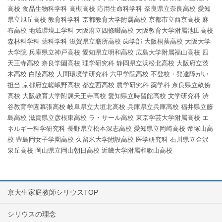
高校
食品生物科学科
高槻高校
応用生命科学科
奈良県立奈良高校
愛知
県立旭丘高校
教育科学科
京都教育大学附属高校
京都市立西京高校
麻
布高校
地域環境工学科
大阪府立四條畷高校
大阪教育大学附属池田高校
森林科学科
薬科学科
滋賀県立膳所高校
歯学部
大阪桐蔭高校
大阪大学
大学院
兵庫県立神戸高校
愛知県立明和高校
広島大学附属福山高校
四
天王寺高校
奈良学園高校
理学研究科
静岡県立浜松北高校
大阪府立茨
木高校
白陵高校
人間環境学研究科
六甲学院高校
不登校・発達障がい
担当
京都府立嵯峨野高校
都立西高校
農学研究科
薬学科
奈良県立畝傍
高校
大阪教育大学附属天王寺高校
愛知県立時習館高校
文学研究科
渋
谷教育学園幕張高校
岐阜県立大垣北高校
兵庫県立兵庫高校
福井県立藤
島高校
滋賀県立彦根東高校
ラ・サール高校
東京学芸大学附属高校
エ
ネルギー科学研究科
長野県立松本深志高校
愛知県立岡崎高校
帝塚山高
校
豊島岡女子学園高校
久留米大学附設高校
医学研究科
石川県立金沢
泉丘高校
岡山県立岡山朝日高校
近畿大学附属和歌山高校
京大生家庭教師シリウスTOP
シリウスの理念