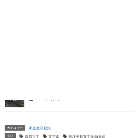
京都大学 工学部 理工化学科（大阪桐蔭高等学校出
身）
2026年5月10日
京都大学 理学部 理学科（静岡県立浜松西高等学校出
身）
2026年4月15日
京都大学 工学部 電気電子工学科（東海高校出身）
2026年4月14日
京都大学 法学部（学芸大学附属高等学校出身）
2026年4月8日
カテゴリー
家庭教師登録
タグ
京都大学
文学部
東洋英和女学院高等部