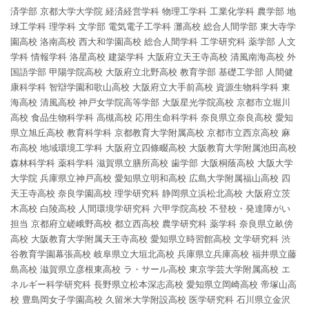
済学部
京都大学大学院
経済経営学科
物理工学科
工業化学科
農学部
地
球工学科
理学科
文学部
電気電子工学科
灘高校
総合人間学部
東大寺学
園高校
洛南高校
西大和学園高校
総合人間学科
工学研究科
薬学部
人文
学科
情報学科
洛星高校
建築学科
大阪府立天王寺高校
清風南海高校
外
国語学部
甲陽学院高校
大阪府立北野高校
教育学部
基礎工学部
人間健
康科学科
智辯学園和歌山高校
大阪府立大手前高校
資源生物科学科
東
海高校
清風高校
神戸女学院高等学部
大阪星光学院高校
京都市立堀川
高校
食品生物科学科
高槻高校
応用生命科学科
奈良県立奈良高校
愛知
県立旭丘高校
教育科学科
京都教育大学附属高校
京都市立西京高校
麻
布高校
地域環境工学科
大阪府立四條畷高校
大阪教育大学附属池田高校
森林科学科
薬科学科
滋賀県立膳所高校
歯学部
大阪桐蔭高校
大阪大学
大学院
兵庫県立神戸高校
愛知県立明和高校
広島大学附属福山高校
四
天王寺高校
奈良学園高校
理学研究科
静岡県立浜松北高校
大阪府立茨
木高校
白陵高校
人間環境学研究科
六甲学院高校
不登校・発達障がい
担当
京都府立嵯峨野高校
都立西高校
農学研究科
薬学科
奈良県立畝傍
高校
大阪教育大学附属天王寺高校
愛知県立時習館高校
文学研究科
渋
谷教育学園幕張高校
岐阜県立大垣北高校
兵庫県立兵庫高校
福井県立藤
島高校
滋賀県立彦根東高校
ラ・サール高校
東京学芸大学附属高校
エ
ネルギー科学研究科
長野県立松本深志高校
愛知県立岡崎高校
帝塚山高
校
豊島岡女子学園高校
久留米大学附設高校
医学研究科
石川県立金沢