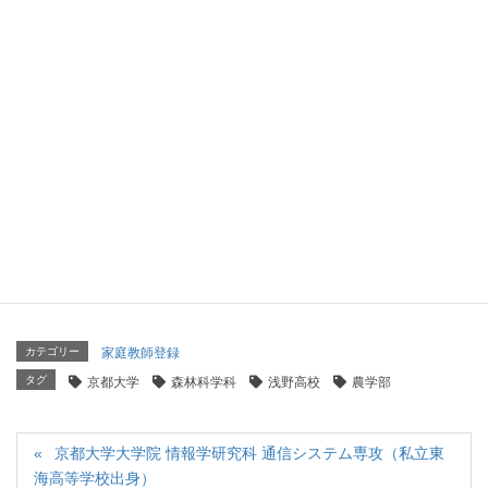
京都大学 理学部 理学科（静岡県立浜松西高等学校出
身）
2026年4月15日
京都大学 工学部 電気電子工学科（東海高校出身）
2026年4月14日
京都大学 法学部（学芸大学附属高等学校出身）
2026年4月8日
カテゴリー
家庭教師登録
タグ
京都大学
森林科学科
浅野高校
農学部
京都大学大学院 情報学研究科 通信システム専攻（私立東
海高等学校出身）