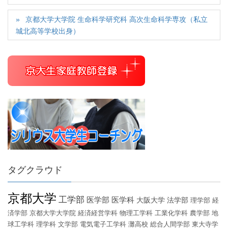
京都大学大学院 生命科学研究科 高次生命科学専攻（私立
城北高等学校出身）
タグクラウド
京都大学
工学部
医学部
医学科
大阪大学
法学部
理学部
経
済学部
京都大学大学院
経済経営学科
物理工学科
工業化学科
農学部
地
球工学科
理学科
文学部
電気電子工学科
灘高校
総合人間学部
東大寺学