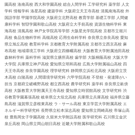
園高校
洛南高校
西大和学園高校
総合人間学科
工学研究科
薬学部
人文
学科
情報学科
洛星高校
建築学科
大阪府立天王寺高校
清風南海高校
外
国語学部
甲陽学院高校
大阪府立北野高校
教育学部
基礎工学部
人間健
康科学科
智辯学園和歌山高校
大阪府立大手前高校
資源生物科学科
東
海高校
清風高校
神戸女学院高等学部
大阪星光学院高校
京都市立堀川
高校
食品生物科学科
高槻高校
応用生命科学科
奈良県立奈良高校
愛知
県立旭丘高校
教育科学科
京都教育大学附属高校
京都市立西京高校
麻
布高校
地域環境工学科
大阪府立四條畷高校
大阪教育大学附属池田高校
森林科学科
薬科学科
滋賀県立膳所高校
歯学部
大阪桐蔭高校
大阪大学
大学院
兵庫県立神戸高校
愛知県立明和高校
広島大学附属福山高校
四
天王寺高校
奈良学園高校
理学研究科
静岡県立浜松北高校
大阪府立茨
木高校
白陵高校
人間環境学研究科
六甲学院高校
不登校・発達障がい
担当
京都府立嵯峨野高校
都立西高校
農学研究科
薬学科
奈良県立畝傍
高校
大阪教育大学附属天王寺高校
愛知県立時習館高校
文学研究科
渋
谷教育学園幕張高校
岐阜県立大垣北高校
兵庫県立兵庫高校
福井県立藤
島高校
滋賀県立彦根東高校
ラ・サール高校
東京学芸大学附属高校
エ
ネルギー科学研究科
長野県立松本深志高校
愛知県立岡崎高校
帝塚山高
校
豊島岡女子学園高校
久留米大学附設高校
医学研究科
石川県立金沢
泉丘高校
岡山県立岡山朝日高校
近畿大学附属和歌山高校