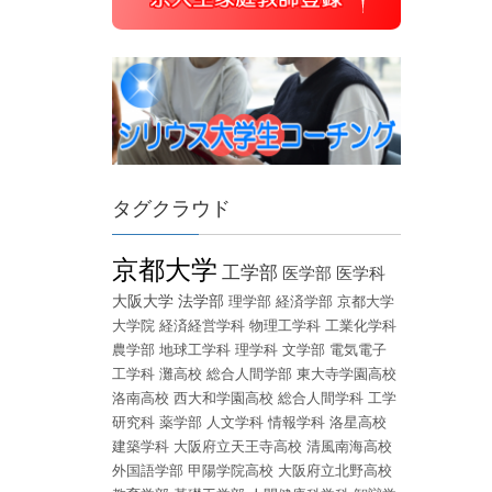
タグクラウド
京都大学
工学部
医学部
医学科
大阪大学
法学部
理学部
経済学部
京都大学
大学院
経済経営学科
物理工学科
工業化学科
農学部
地球工学科
理学科
文学部
電気電子
工学科
灘高校
総合人間学部
東大寺学園高校
洛南高校
西大和学園高校
総合人間学科
工学
研究科
薬学部
人文学科
情報学科
洛星高校
建築学科
大阪府立天王寺高校
清風南海高校
外国語学部
甲陽学院高校
大阪府立北野高校