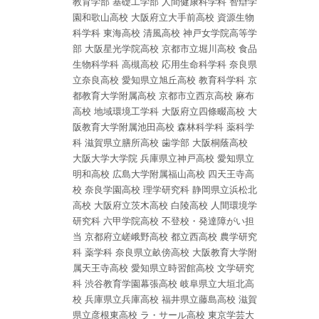
教育学部
基礎工学部
人間健康科学科
智辯学
園和歌山高校
大阪府立大手前高校
資源生物
科学科
東海高校
清風高校
神戸女学院高等学
部
大阪星光学院高校
京都市立堀川高校
食品
生物科学科
高槻高校
応用生命科学科
奈良県
立奈良高校
愛知県立旭丘高校
教育科学科
京
都教育大学附属高校
京都市立西京高校
麻布
高校
地域環境工学科
大阪府立四條畷高校
大
阪教育大学附属池田高校
森林科学科
薬科学
科
滋賀県立膳所高校
歯学部
大阪桐蔭高校
大阪大学大学院
兵庫県立神戸高校
愛知県立
明和高校
広島大学附属福山高校
四天王寺高
校
奈良学園高校
理学研究科
静岡県立浜松北
高校
大阪府立茨木高校
白陵高校
人間環境学
研究科
六甲学院高校
不登校・発達障がい担
当
京都府立嵯峨野高校
都立西高校
農学研究
科
薬学科
奈良県立畝傍高校
大阪教育大学附
属天王寺高校
愛知県立時習館高校
文学研究
科
渋谷教育学園幕張高校
岐阜県立大垣北高
校
兵庫県立兵庫高校
福井県立藤島高校
滋賀
県立彦根東高校
ラ・サール高校
東京学芸大