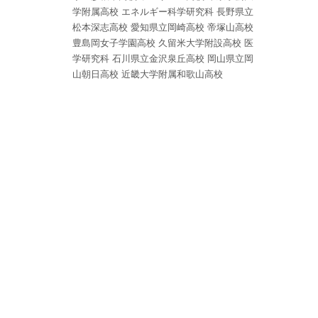
学附属高校
エネルギー科学研究科
長野県立
松本深志高校
愛知県立岡崎高校
帝塚山高校
豊島岡女子学園高校
久留米大学附設高校
医
学研究科
石川県立金沢泉丘高校
岡山県立岡
山朝日高校
近畿大学附属和歌山高校