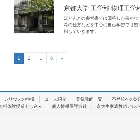
京都大学 工学部 物理工
ほとんどの参考書では回答しか書かれ
考の仕方などを中心に自己学習では習
指していきます。
1
2
…
8
»
シリウスの特徴
コース紹介
登録教師一覧
不登校への対
無料体験授業申し込み
個人情報保護方針
京大生家庭教師アル