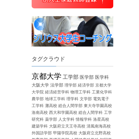
タグクラウド
京都大学
工学部
医学部
医学科
大阪大学
法学部
理学部
経済学部
京都大学
大学院
経済経営学科
物理工学科
工業化学科
農学部
地球工学科
理学科
文学部
電気電子
工学科
灘高校
総合人間学部
東大寺学園高校
洛南高校
西大和学園高校
総合人間学科
工学
研究科
薬学部
人文学科
情報学科
洛星高校
建築学科
大阪府立天王寺高校
清風南海高校
外国語学部
甲陽学院高校
大阪府立北野高校