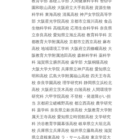
教育学部
基礎工学部
人間健康科学科
智辯学
園和歌山高校
大阪府立大手前高校
資源生物
科学科
東海高校
清風高校
神戸女学院高等学
部
大阪星光学院高校
京都市立堀川高校
食品
生物科学科
高槻高校
応用生命科学科
奈良県
立奈良高校
愛知県立旭丘高校
教育科学科
京
都教育大学附属高校
京都市立西京高校
麻布
高校
地域環境工学科
大阪府立四條畷高校
大
阪教育大学附属池田高校
森林科学科
薬科学
科
滋賀県立膳所高校
歯学部
大阪桐蔭高校
大阪大学大学院
兵庫県立神戸高校
愛知県立
明和高校
広島大学附属福山高校
四天王寺高
校
奈良学園高校
理学研究科
静岡県立浜松北
高校
大阪府立茨木高校
白陵高校
人間環境学
研究科
六甲学院高校
不登校・発達障がい担
当
京都府立嵯峨野高校
都立西高校
農学研究
科
薬学科
奈良県立畝傍高校
大阪教育大学附
属天王寺高校
愛知県立時習館高校
文学研究
科
渋谷教育学園幕張高校
岐阜県立大垣北高
校
兵庫県立兵庫高校
福井県立藤島高校
滋賀
県立彦根東高校
ラ・サール高校
東京学芸大