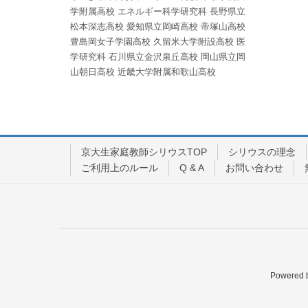
学附属高校
エネルギー科学研究科
長野県立
松本深志高校
愛知県立岡崎高校
帝塚山高校
豊島岡女子学園高校
久留米大学附設高校
医
学研究科
石川県立金沢泉丘高校
岡山県立岡
山朝日高校
近畿大学附属和歌山高校
京大生家庭教師シリウスTOP
シリウスの理念
ご利用上のルール
Q & A
お問い合わせ
Powered 