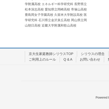
学附属高校
エネルギー科学研究科
長野県立
松本深志高校
愛知県立岡崎高校
帝塚山高校
豊島岡女子学園高校
久留米大学附設高校
医
学研究科
石川県立金沢泉丘高校
岡山県立岡
山朝日高校
近畿大学附属和歌山高校
京大生家庭教師シリウスTOP
シリウスの理念
ご利用上のルール
Q & A
お問い合わせ
Powered 