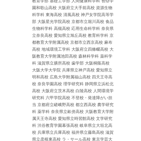
教育学部
基礎工学部
人間健康科学科
智辯学
園和歌山高校
大阪府立大手前高校
資源生物
科学科
東海高校
清風高校
神戸女学院高等学
部
大阪星光学院高校
京都市立堀川高校
食品
生物科学科
高槻高校
応用生命科学科
奈良県
立奈良高校
愛知県立旭丘高校
教育科学科
京
都教育大学附属高校
京都市立西京高校
麻布
高校
地域環境工学科
大阪府立四條畷高校
大
阪教育大学附属池田高校
森林科学科
薬科学
科
滋賀県立膳所高校
歯学部
大阪桐蔭高校
大阪大学大学院
兵庫県立神戸高校
愛知県立
明和高校
広島大学附属福山高校
四天王寺高
校
奈良学園高校
理学研究科
静岡県立浜松北
高校
大阪府立茨木高校
白陵高校
人間環境学
研究科
六甲学院高校
不登校・発達障がい担
当
京都府立嵯峨野高校
都立西高校
農学研究
科
薬学科
奈良県立畝傍高校
大阪教育大学附
属天王寺高校
愛知県立時習館高校
文学研究
科
渋谷教育学園幕張高校
岐阜県立大垣北高
校
兵庫県立兵庫高校
福井県立藤島高校
滋賀
県立彦根東高校
ラ・サール高校
東京学芸大