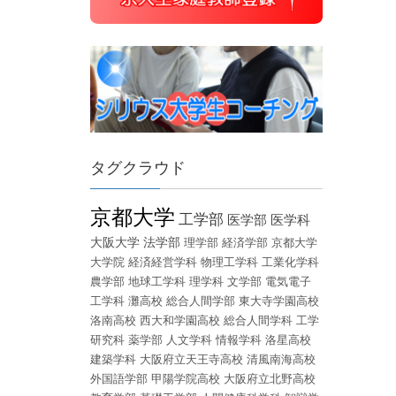
タグクラウド
京都大学
工学部
医学部
医学科
大阪大学
法学部
理学部
経済学部
京都大学
大学院
経済経営学科
物理工学科
工業化学科
農学部
地球工学科
理学科
文学部
電気電子
工学科
灘高校
総合人間学部
東大寺学園高校
洛南高校
西大和学園高校
総合人間学科
工学
研究科
薬学部
人文学科
情報学科
洛星高校
建築学科
大阪府立天王寺高校
清風南海高校
外国語学部
甲陽学院高校
大阪府立北野高校