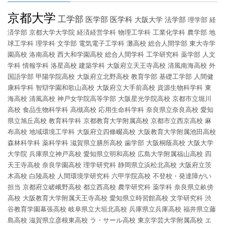
京都大学
工学部
医学部
医学科
大阪大学
法学部
理学部
経
済学部
京都大学大学院
経済経営学科
物理工学科
工業化学科
農学部
地
球工学科
理学科
文学部
電気電子工学科
灘高校
総合人間学部
東大寺学
園高校
洛南高校
西大和学園高校
総合人間学科
工学研究科
薬学部
人文
学科
情報学科
洛星高校
建築学科
大阪府立天王寺高校
清風南海高校
外
国語学部
甲陽学院高校
大阪府立北野高校
教育学部
基礎工学部
人間健
康科学科
智辯学園和歌山高校
大阪府立大手前高校
資源生物科学科
東
海高校
清風高校
神戸女学院高等学部
大阪星光学院高校
京都市立堀川
高校
食品生物科学科
高槻高校
応用生命科学科
奈良県立奈良高校
愛知
県立旭丘高校
教育科学科
京都教育大学附属高校
京都市立西京高校
麻
布高校
地域環境工学科
大阪府立四條畷高校
大阪教育大学附属池田高校
森林科学科
薬科学科
滋賀県立膳所高校
歯学部
大阪桐蔭高校
大阪大学
大学院
兵庫県立神戸高校
愛知県立明和高校
広島大学附属福山高校
四
天王寺高校
奈良学園高校
理学研究科
静岡県立浜松北高校
大阪府立茨
木高校
白陵高校
人間環境学研究科
六甲学院高校
不登校・発達障がい
担当
京都府立嵯峨野高校
都立西高校
農学研究科
薬学科
奈良県立畝傍
高校
大阪教育大学附属天王寺高校
愛知県立時習館高校
文学研究科
渋
谷教育学園幕張高校
岐阜県立大垣北高校
兵庫県立兵庫高校
福井県立藤
島高校
滋賀県立彦根東高校
ラ・サール高校
東京学芸大学附属高校
エ