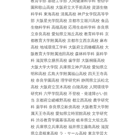
教育学部
基礎工学部
人間健康科学科
智辯学
園和歌山高校
大阪府立大手前高校
資源生物
科学科
東海高校
清風高校
神戸女学院高等学
部
大阪星光学院高校
京都市立堀川高校
食品
生物科学科
高槻高校
応用生命科学科
奈良県
立奈良高校
愛知県立旭丘高校
教育科学科
京
都教育大学附属高校
京都市立西京高校
麻布
高校
地域環境工学科
大阪府立四條畷高校
大
阪教育大学附属池田高校
森林科学科
薬科学
科
滋賀県立膳所高校
歯学部
大阪桐蔭高校
大阪大学大学院
兵庫県立神戸高校
愛知県立
明和高校
広島大学附属福山高校
四天王寺高
校
奈良学園高校
理学研究科
静岡県立浜松北
高校
大阪府立茨木高校
白陵高校
人間環境学
研究科
六甲学院高校
不登校・発達障がい担
当
京都府立嵯峨野高校
都立西高校
農学研究
科
薬学科
奈良県立畝傍高校
大阪教育大学附
属天王寺高校
愛知県立時習館高校
文学研究
科
渋谷教育学園幕張高校
岐阜県立大垣北高
校
兵庫県立兵庫高校
福井県立藤島高校
滋賀
県立彦根東高校
ラ・サール高校
東京学芸大