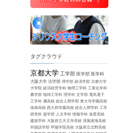
タグクラウド
京都大学
工学部
医学部
医学科
大阪大学
法学部
理学部
経済学部
京都大学
大学院
経済経営学科
物理工学科
工業化学科
農学部
地球工学科
理学科
文学部
電気電子
工学科
灘高校
総合人間学部
東大寺学園高校
洛南高校
西大和学園高校
総合人間学科
工学
研究科
薬学部
人文学科
情報学科
洛星高校
建築学科
大阪府立天王寺高校
清風南海高校
外国語学部
甲陽学院高校
大阪府立北野高校