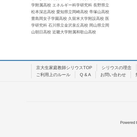
学附属高校
エネルギー科学研究科
長野県立
松本深志高校
愛知県立岡崎高校
帝塚山高校
豊島岡女子学園高校
久留米大学附設高校
医
学研究科
石川県立金沢泉丘高校
岡山県立岡
山朝日高校
近畿大学附属和歌山高校
京大生家庭教師シリウスTOP
シリウスの理念
ご利用上のルール
Q & A
お問い合わせ
Powered 