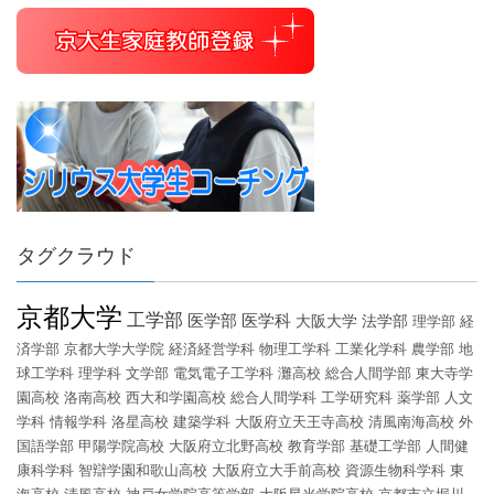
タグクラウド
京都大学
工学部
医学部
医学科
大阪大学
法学部
理学部
経
済学部
京都大学大学院
経済経営学科
物理工学科
工業化学科
農学部
地
球工学科
理学科
文学部
電気電子工学科
灘高校
総合人間学部
東大寺学
園高校
洛南高校
西大和学園高校
総合人間学科
工学研究科
薬学部
人文
学科
情報学科
洛星高校
建築学科
大阪府立天王寺高校
清風南海高校
外
国語学部
甲陽学院高校
大阪府立北野高校
教育学部
基礎工学部
人間健
康科学科
智辯学園和歌山高校
大阪府立大手前高校
資源生物科学科
東