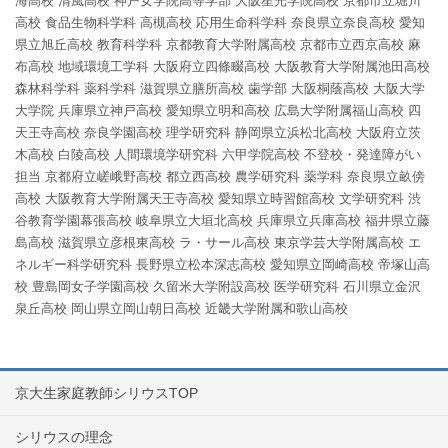
海高校
清風高校
神戸女学院高等学部
大阪星光学院高校
京都市立堀川
高校
食品生物科学科
高槻高校
応用生命科学科
奈良県立奈良高校
愛知
県立旭丘高校
教育科学科
京都教育大学附属高校
京都市立西京高校
麻
布高校
地域環境工学科
大阪府立四條畷高校
大阪教育大学附属池田高校
森林科学科
薬科学科
滋賀県立膳所高校
歯学部
大阪桐蔭高校
大阪大学
大学院
兵庫県立神戸高校
愛知県立明和高校
広島大学附属福山高校
四
天王寺高校
奈良学園高校
理学研究科
静岡県立浜松北高校
大阪府立茨
木高校
白陵高校
人間環境学研究科
六甲学院高校
不登校・発達障がい
担当
京都府立嵯峨野高校
都立西高校
農学研究科
薬学科
奈良県立畝傍
高校
大阪教育大学附属天王寺高校
愛知県立時習館高校
文学研究科
渋
谷教育学園幕張高校
岐阜県立大垣北高校
兵庫県立兵庫高校
福井県立藤
島高校
滋賀県立彦根東高校
ラ・サール高校
東京学芸大学附属高校
エ
ネルギー科学研究科
長野県立松本深志高校
愛知県立岡崎高校
帝塚山高
校
豊島岡女子学園高校
久留米大学附設高校
医学研究科
石川県立金沢
泉丘高校
岡山県立岡山朝日高校
近畿大学附属和歌山高校
京大生家庭教師シリウスTOP
シリウスの理念