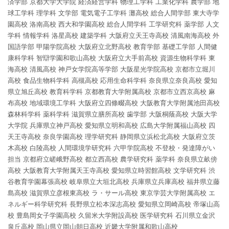
済学部
京都大学大学院
経済経営学科
物理工学科
工業化学科
農学部
地
球工学科
理学科
文学部
電気電子工学科
灘高校
総合人間学部
東大寺学
園高校
洛南高校
西大和学園高校
総合人間学科
工学研究科
薬学部
人文
学科
情報学科
洛星高校
建築学科
大阪府立天王寺高校
清風南海高校
外
国語学部
甲陽学院高校
大阪府立北野高校
教育学部
基礎工学部
人間健
康科学科
智辯学園和歌山高校
大阪府立大手前高校
資源生物科学科
東
海高校
清風高校
神戸女学院高等学部
大阪星光学院高校
京都市立堀川
高校
食品生物科学科
高槻高校
応用生命科学科
奈良県立奈良高校
愛知
県立旭丘高校
教育科学科
京都教育大学附属高校
京都市立西京高校
麻
布高校
地域環境工学科
大阪府立四條畷高校
大阪教育大学附属池田高校
森林科学科
薬科学科
滋賀県立膳所高校
歯学部
大阪桐蔭高校
大阪大学
大学院
兵庫県立神戸高校
愛知県立明和高校
広島大学附属福山高校
四
天王寺高校
奈良学園高校
理学研究科
静岡県立浜松北高校
大阪府立茨
木高校
白陵高校
人間環境学研究科
六甲学院高校
不登校・発達障がい
担当
京都府立嵯峨野高校
都立西高校
農学研究科
薬学科
奈良県立畝傍
高校
大阪教育大学附属天王寺高校
愛知県立時習館高校
文学研究科
渋
谷教育学園幕張高校
岐阜県立大垣北高校
兵庫県立兵庫高校
福井県立藤
島高校
滋賀県立彦根東高校
ラ・サール高校
東京学芸大学附属高校
エ
ネルギー科学研究科
長野県立松本深志高校
愛知県立岡崎高校
帝塚山高
校
豊島岡女子学園高校
久留米大学附設高校
医学研究科
石川県立金沢
泉丘高校
岡山県立岡山朝日高校
近畿大学附属和歌山高校