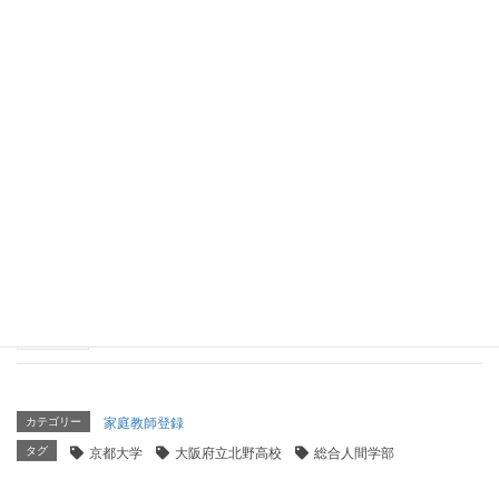
京都大学 工学部 理工化学科（大阪桐蔭高等学校出
身）
2026年5月10日
京都大学 理学部 理学科（静岡県立浜松西高等学校出
身）
2026年4月15日
京都大学 工学部 電気電子工学科（東海高校出身）
2026年4月14日
カテゴリー
家庭教師登録
タグ
京都大学
大阪府立北野高校
総合人間学部