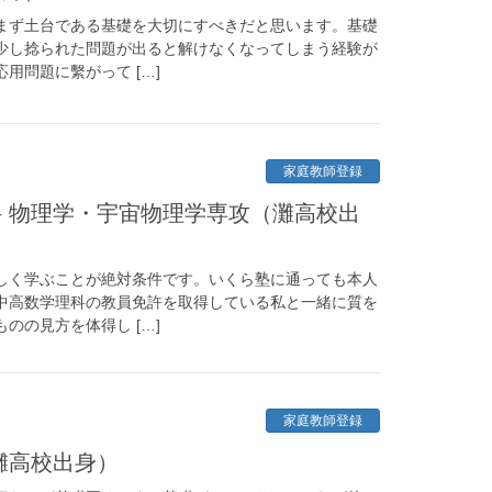
まず土台である基礎を大切にすべきだと思います。基礎
少し捻られた問題が出ると解けなくなってしまう経験が
用問題に繫がって […]
家庭教師登録
科 物理学・宇宙物理学専攻（灘高校出
しく学ぶことが絶対条件です。いくら塾に通っても本人
中高数学理科の教員免許を取得している私と一緒に質を
のの見方を体得し […]
家庭教師登録
灘高校出身）