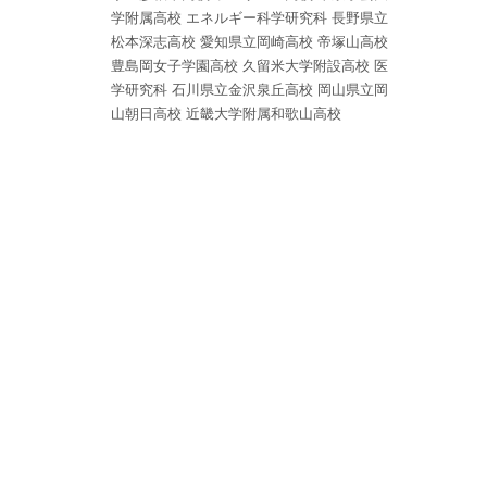
学附属高校
エネルギー科学研究科
長野県立
松本深志高校
愛知県立岡崎高校
帝塚山高校
豊島岡女子学園高校
久留米大学附設高校
医
学研究科
石川県立金沢泉丘高校
岡山県立岡
山朝日高校
近畿大学附属和歌山高校