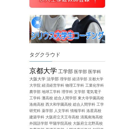
タグクラウド
京都大学
工学部
医学部
医学科
大阪大学
法学部
理学部
経済学部
京都大学
大学院
経済経営学科
物理工学科
工業化学科
農学部
地球工学科
理学科
文学部
電気電子
工学科
灘高校
総合人間学部
東大寺学園高校
洛南高校
西大和学園高校
総合人間学科
工学
研究科
薬学部
人文学科
情報学科
洛星高校
建築学科
大阪府立天王寺高校
清風南海高校
外国語学部
甲陽学院高校
大阪府立北野高校