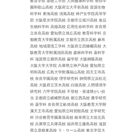
教育学部
基礎工学部
人間健康科学科
智辯学
園和歌山高校
大阪府立大手前高校
資源生物
科学科
東海高校
清風高校
神戸女学院高等学
部
大阪星光学院高校
京都市立堀川高校
食品
生物科学科
高槻高校
応用生命科学科
奈良県
立奈良高校
愛知県立旭丘高校
教育科学科
京
都教育大学附属高校
京都市立西京高校
麻布
高校
地域環境工学科
大阪府立四條畷高校
大
阪教育大学附属池田高校
森林科学科
薬科学
科
滋賀県立膳所高校
歯学部
大阪桐蔭高校
大阪大学大学院
兵庫県立神戸高校
愛知県立
明和高校
広島大学附属福山高校
四天王寺高
校
奈良学園高校
理学研究科
静岡県立浜松北
高校
大阪府立茨木高校
白陵高校
人間環境学
研究科
六甲学院高校
不登校・発達障がい担
当
京都府立嵯峨野高校
都立西高校
農学研究
科
薬学科
奈良県立畝傍高校
大阪教育大学附
属天王寺高校
愛知県立時習館高校
文学研究
科
渋谷教育学園幕張高校
岐阜県立大垣北高
校
兵庫県立兵庫高校
福井県立藤島高校
滋賀
県立彦根東高校
ラ・サール高校
東京学芸大