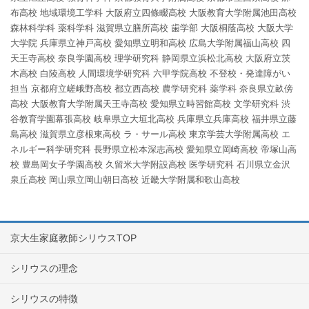
布高校
地域環境工学科
大阪府立四條畷高校
大阪教育大学附属池田高校
森林科学科
薬科学科
滋賀県立膳所高校
歯学部
大阪桐蔭高校
大阪大学
大学院
兵庫県立神戸高校
愛知県立明和高校
広島大学附属福山高校
四
天王寺高校
奈良学園高校
理学研究科
静岡県立浜松北高校
大阪府立茨
木高校
白陵高校
人間環境学研究科
六甲学院高校
不登校・発達障がい
担当
京都府立嵯峨野高校
都立西高校
農学研究科
薬学科
奈良県立畝傍
高校
大阪教育大学附属天王寺高校
愛知県立時習館高校
文学研究科
渋
谷教育学園幕張高校
岐阜県立大垣北高校
兵庫県立兵庫高校
福井県立藤
島高校
滋賀県立彦根東高校
ラ・サール高校
東京学芸大学附属高校
エ
ネルギー科学研究科
長野県立松本深志高校
愛知県立岡崎高校
帝塚山高
校
豊島岡女子学園高校
久留米大学附設高校
医学研究科
石川県立金沢
泉丘高校
岡山県立岡山朝日高校
近畿大学附属和歌山高校
京大生家庭教師シリウスTOP
シリウスの理念
シリウスの特徴