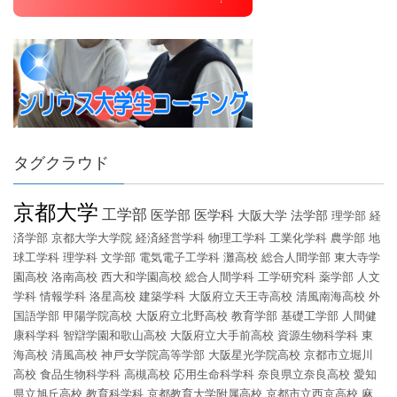
タグクラウド
京都大学
工学部
医学部
医学科
大阪大学
法学部
理学部
経
済学部
京都大学大学院
経済経営学科
物理工学科
工業化学科
農学部
地
球工学科
理学科
文学部
電気電子工学科
灘高校
総合人間学部
東大寺学
園高校
洛南高校
西大和学園高校
総合人間学科
工学研究科
薬学部
人文
学科
情報学科
洛星高校
建築学科
大阪府立天王寺高校
清風南海高校
外
国語学部
甲陽学院高校
大阪府立北野高校
教育学部
基礎工学部
人間健
康科学科
智辯学園和歌山高校
大阪府立大手前高校
資源生物科学科
東
海高校
清風高校
神戸女学院高等学部
大阪星光学院高校
京都市立堀川
高校
食品生物科学科
高槻高校
応用生命科学科
奈良県立奈良高校
愛知
県立旭丘高校
教育科学科
京都教育大学附属高校
京都市立西京高校
麻