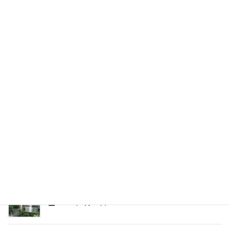
2026年5月22日
京都大学 工学部 理工化学科（大阪桐蔭高等学校出
身）
2026年5月10日
京都大学大学院 エネルギー科学研究科 基礎科学専攻
（愛知県立旭丘高校出身）
2026年4月27日
京都大学 理学部 理学科（静岡県立浜松西高等学校出
身）
2026年4月15日
京都大学 工学部 電気電子工学科（東海高校出身）
2026年4月14日