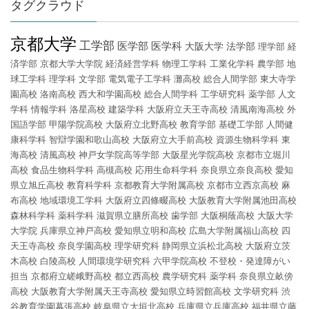
タグクラウド
京都大学
工学部
医学部
医学科
大阪大学
法学部
理学部
経
済学部
京都大学大学院
経済経営学科
物理工学科
工業化学科
農学部
地
球工学科
理学科
文学部
電気電子工学科
灘高校
総合人間学部
東大寺学
園高校
洛南高校
西大和学園高校
総合人間学科
工学研究科
薬学部
人文
学科
情報学科
洛星高校
建築学科
大阪府立天王寺高校
清風南海高校
外
国語学部
甲陽学院高校
大阪府立北野高校
教育学部
基礎工学部
人間健
康科学科
智辯学園和歌山高校
大阪府立大手前高校
資源生物科学科
東
海高校
清風高校
神戸女学院高等学部
大阪星光学院高校
京都市立堀川
高校
食品生物科学科
高槻高校
応用生命科学科
奈良県立奈良高校
愛知
県立旭丘高校
教育科学科
京都教育大学附属高校
京都市立西京高校
麻
布高校
地域環境工学科
大阪府立四條畷高校
大阪教育大学附属池田高校
森林科学科
薬科学科
滋賀県立膳所高校
歯学部
大阪桐蔭高校
大阪大学
大学院
兵庫県立神戸高校
愛知県立明和高校
広島大学附属福山高校
四
天王寺高校
奈良学園高校
理学研究科
静岡県立浜松北高校
大阪府立茨
木高校
白陵高校
人間環境学研究科
六甲学院高校
不登校・発達障がい
担当
京都府立嵯峨野高校
都立西高校
農学研究科
薬学科
奈良県立畝傍
高校
大阪教育大学附属天王寺高校
愛知県立時習館高校
文学研究科
渋
谷教育学園幕張高校
岐阜県立大垣北高校
兵庫県立兵庫高校
福井県立藤