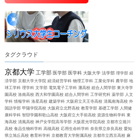
タグクラウド
京都大学
工学部
医学部
医学科
大阪大学
法学部
理学部
経
済学部
京都大学大学院
経済経営学科
物理工学科
工業化学科
農学部
地
球工学科
理学科
文学部
電気電子工学科
灘高校
総合人間学部
東大寺学
園高校
洛南高校
西大和学園高校
総合人間学科
工学研究科
薬学部
人文
学科
情報学科
洛星高校
建築学科
大阪府立天王寺高校
清風南海高校
外
国語学部
甲陽学院高校
大阪府立北野高校
教育学部
基礎工学部
人間健
康科学科
智辯学園和歌山高校
大阪府立大手前高校
資源生物科学科
東
海高校
清風高校
神戸女学院高等学部
大阪星光学院高校
京都市立堀川
高校
食品生物科学科
高槻高校
応用生命科学科
奈良県立奈良高校
愛知
県立旭丘高校
教育科学科
京都教育大学附属高校
京都市立西京高校
麻