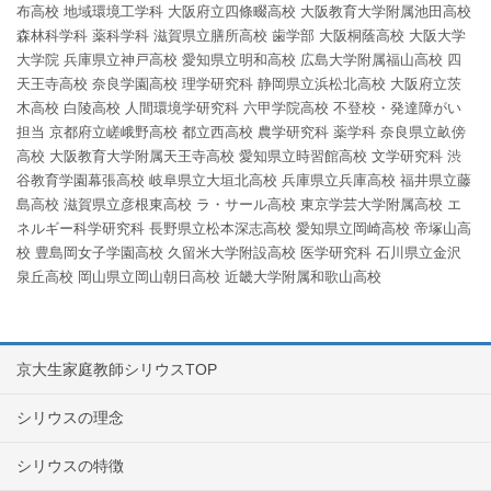
布高校
地域環境工学科
大阪府立四條畷高校
大阪教育大学附属池田高校
森林科学科
薬科学科
滋賀県立膳所高校
歯学部
大阪桐蔭高校
大阪大学
大学院
兵庫県立神戸高校
愛知県立明和高校
広島大学附属福山高校
四
天王寺高校
奈良学園高校
理学研究科
静岡県立浜松北高校
大阪府立茨
木高校
白陵高校
人間環境学研究科
六甲学院高校
不登校・発達障がい
担当
京都府立嵯峨野高校
都立西高校
農学研究科
薬学科
奈良県立畝傍
高校
大阪教育大学附属天王寺高校
愛知県立時習館高校
文学研究科
渋
谷教育学園幕張高校
岐阜県立大垣北高校
兵庫県立兵庫高校
福井県立藤
島高校
滋賀県立彦根東高校
ラ・サール高校
東京学芸大学附属高校
エ
ネルギー科学研究科
長野県立松本深志高校
愛知県立岡崎高校
帝塚山高
校
豊島岡女子学園高校
久留米大学附設高校
医学研究科
石川県立金沢
泉丘高校
岡山県立岡山朝日高校
近畿大学附属和歌山高校
京大生家庭教師シリウスTOP
シリウスの理念
シリウスの特徴